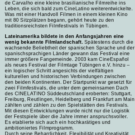
de Carvalho eine kleine brasilianische Filmreihe ins
Leben, die sich bald zum CineLatino weiterentwickelte.
Was mit einer Handvoll Filmen in einem kleinen Kino
mit 80 Sitzplätzen begann, gehört heute zu den
traditionsreichsten Filmfestivals in Tübingen.
Lateinamerika bildete in den Anfangsjahren eine
wenig bekannte Filmlandschaft.
Spätestens durch die
wachsende Beliebtheit der spanischen Sprache und der
spanischsprachigen Länder gewann das Festival eine
immer größere Fangemeinde. 2003 kam CineEspañol
als neues Festival der Filmtage Tübingen e.V. hinzu –
ein logischer Schritt angesichts der vielfältigen
kulturellen und historischen Verbindungen zwischen
den beiden Kontinenten. Der Startpunkt war gesetzt für
zwei Filmfestivals, die unter dem gemeinsamen Dach
des CINELATINO Süddeutschland eroberten: Stuttgart,
Freiburg, Reutlingen, Heidelberg und Frankfurt am Main
zählten und zählen zu den Spielstätten des Festivals.
Mit diesen Entwicklungen wurde nicht nur die Logistik
der Festspiele über die Jahre immer anspruchsvoller.
Es etablierte sich auch ein hochkarätiges und
ambitioniertes Filmprogramm.
Durch seine Beharrlichkeit, Flexibilität und Kreativität