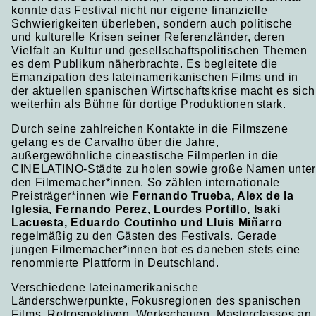
konnte das Festival nicht nur eigene finanzielle
Schwierigkeiten überleben, sondern auch politische
und kulturelle Krisen seiner Referenzländer, deren
Vielfalt an Kultur und gesellschaftspolitischen Themen
es dem Publikum näherbrachte. Es begleitete die
Emanzipation des lateinamerikanischen Films und in
der aktuellen spanischen Wirtschaftskrise macht es sich
weiterhin als Bühne für dortige Produktionen stark.
Durch seine zahlreichen Kontakte in die Filmszene
gelang es de Carvalho über die Jahre,
außergewöhnliche cineastische Filmperlen in die
CINELATINO-Städte zu holen sowie große Namen unte
den Filmemacher*innen. So zählen internationale
Preisträger*innen wie
Fernando Trueba, Alex de la
Iglesia, Fernando Perez, Lourdes Portillo, Isaki
Lacuesta, Eduardo Coutinho und Lluis Miñarro
regelmäßig zu den Gästen des Festivals. Gerade
jungen Filmemacher*innen bot es daneben stets eine
renommierte Plattform in Deutschland.
Verschiedene lateinamerikanische
Länderschwerpunkte, Fokusregionen des spanischen
Films, Retrospektiven, Werkschauen, Masterclasses an