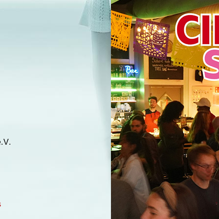
.V.
s