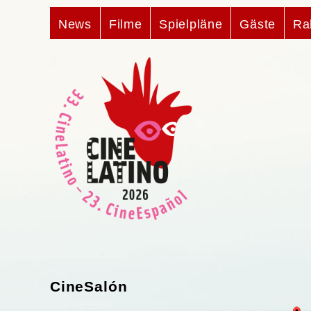
News
Filme
Spielpläne
Gäste
Ra
CineSalón