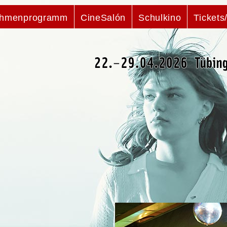
hmenprogramm
CineSalón
Schulkino
Tickets